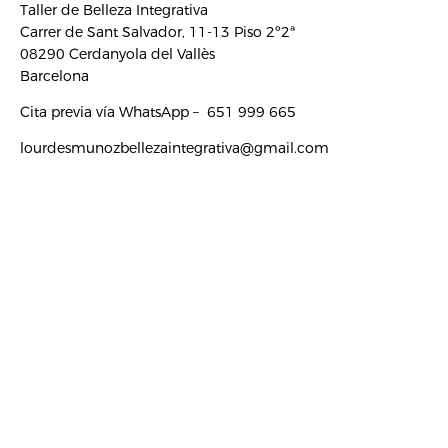
t
t
e
Taller de Belleza Integrativa
a
s
l
Carrer de Sant Salvador, 11-13 Piso 2º2ª
g
a
o
08290 Cerdanyola del Vallès
r
p
p
Barcelona
a
p
e
Cita previa vía WhatsApp – 651 999 665
m
lourdesmunozbellezaintegrativa@gmail.com