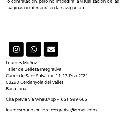
o contratación, pero no impedirá la visualización de las
páginas ni interferirá en la navegación.
I
W
E
n
h
n
s
a
v
Lourdes Muñoz
t
t
e
Taller de Belleza Integrativa
a
s
l
Carrer de Sant Salvador, 11-13 Piso 2º2ª
g
a
o
08290 Cerdanyola del Vallès
r
p
p
Barcelona
a
p
e
Cita previa vía WhatsApp – 651 999 665
m
lourdesmunozbellezaintegrativa@gmail.com