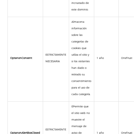
incrustado de
este dominio.
Almacena
información
sobre las
categorías de
cookies que
ESTRICTAMENTE
utiliza el sitio y
OptanonConsent
1 año
OneTrust
NECESARIA
si los visitantes
han dado o
retirado su
consentimiento
para el uso de
cada categoría.
EPermite que
el sitio web no
muestre el
mensaje de
ESTRICTAMENTE
OptanonAlertBoxClosed
aviso de
1 año
OneTrust