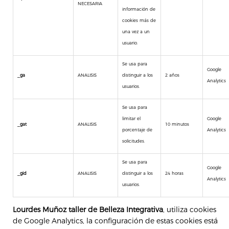
NECESARIA
información de
cookies más de
una vez a un
usuario.
Se usa para
Google
_ga
ANALISIS
distinguir a los
2 años
Analytics
usuarios.
Se usa para
limitar el
Google
_gat
ANALISIS
10 minutos
porcentaje de
Analytics
solicitudes.
Se usa para
Google
_gid
ANALISIS
distinguir a los
24 horas
Analytics
usuarios.
Lourdes Muñoz
taller de Belleza Integrativa
, utiliza cookies
de Google Analytics, la configuración de estas cookies está