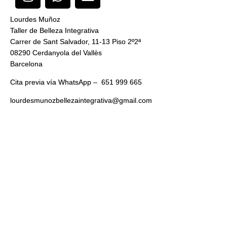
n
h
n
s
a
v
Lourdes Muñoz
t
t
e
Taller de Belleza Integrativa
a
s
l
Carrer de Sant Salvador, 11-13 Piso 2º2ª
g
a
o
08290 Cerdanyola del Vallès
r
p
p
Barcelona
a
p
e
Cita previa vía WhatsApp – 651 999 665
m
lourdesmunozbellezaintegrativa@gmail.com