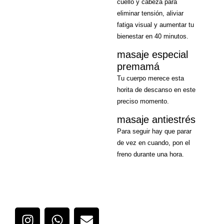
cuello y cabeza para
eliminar tensión, aliviar
fatiga visual y aumentar tu
bienestar en 40 minutos.
masaje especial
premamá
Tu cuerpo merece esta
horita de descanso en este
preciso momento.
masaje antiestrés
Para seguir hay que parar
de vez en cuando, pon el
freno durante una hora.
I
W
E